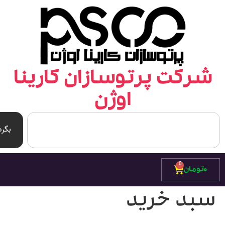
رکت پرتوسازان کارینا
اوژن
بگرد
0
۰
تومان
بد خرید