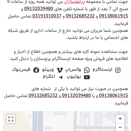
 تماس با مجموعه
می توانید همه روزه از ساعات 9
پرتوسازان
د از ظهر با شماره تلفن های
و
09132039480
و
و
تماس حاصل
03191010037
09132685232
091380619
ایید.
نین شما عزیزان می توانید خارج از ساعات اداری از طریق شبکه
 اجتماعی با ما در ارتباط باشید.
 مشاهده نمونه کاره های بیشتر و همچنین اطلاع از اخبار و
اعیه های فروش ویژه صفحه اینستاگرام پرتوسازان را دنبال کنید.
اینستاگرم
واتس‌اپ
ویمئو
فیس‌بوک
یوتیوب
تلگرام
نین در صورت نیاز می توانید با یکی از
شماره های
و یا
و
تماس حاصل
09132685232
09132039480
091380619
ایید
+
−