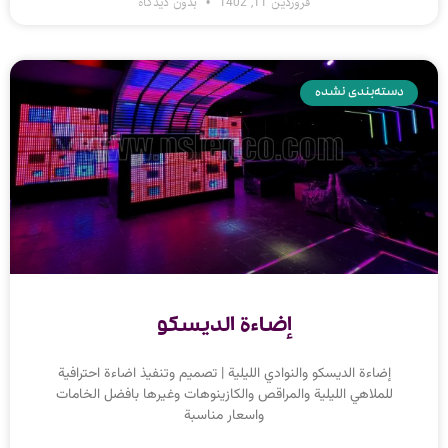
فروردین 11, 1402
بدون دیدگاه
دسته‌بندی نشده
إضاءة الديسكو
إضاءة الديسكو والنوادي الليلية | تصميم وتنفيذ اضاءة احترافية
للملاهي الليلية والمراقص والكازينوهات وغيرها بافضل الخامات
واسعار مناسبة