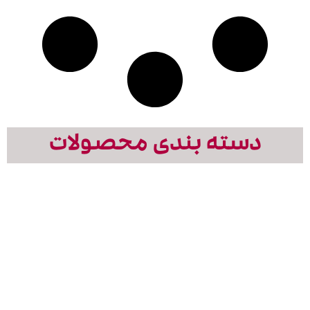
دسته بندی محصولات
استیج
تلویزیون
نورپردازی
بازی
کف
شهری
دیجیتال
های
ال
تعاملی
نمایش
نمایش
ایدی
با
تمامی
تمامی
نور
محصولات
محصولات
نمایش