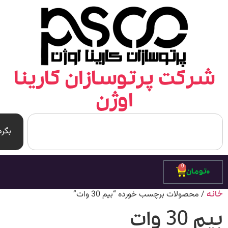
رکت پرتوسازان کارینا
اوژن
بگرد
0
۰
تومان
/ محصولات برچسب خورده “بیم 30 وات”
ه
 30 وات