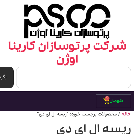
رکت پرتوسازان کارینا
اوژن
بگرد
0
۰
تومان
/ محصولات برچسب خورده “ریسه ال ای دی”
ه
یسه ال ای دی