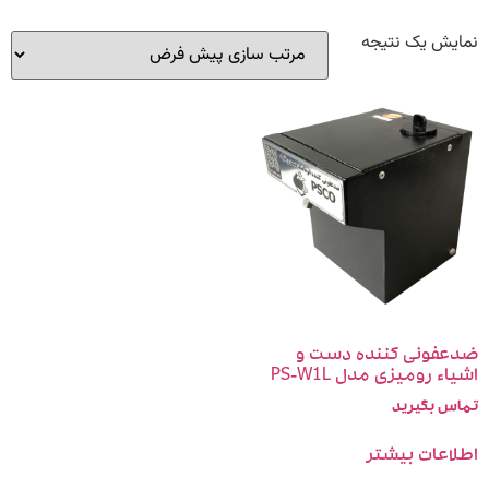
یش یک نتیجه
فونی کننده دست و
ء رومیزی مدل PS-W1L
س بگیرید
اعات بیشتر