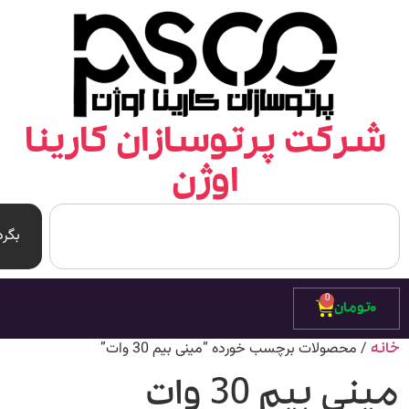
رکت پرتوسازان کارینا
اوژن
بگرد
0
۰
تومان
/ محصولات برچسب خورده “مینی بیم 30 وات”
ه
نی بیم 30 وات