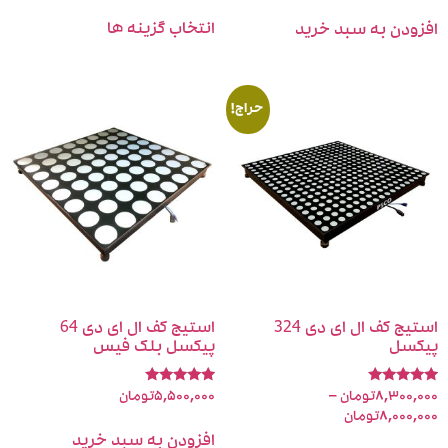
انتخاب گزینه ها
ودن به سبد خرید
حراج!
استیج کف ال ای دی 324
استیج کف ال ای دی 64
کسل
پیکسل بلک فیس
ه
نمره
۸,۳۰۰,
تومان
–
۵,۵۰۰,۰۰۰
تومان
5.00
5
۸,۰۰۰,
تومان
از 5
افزودن به سبد خرید