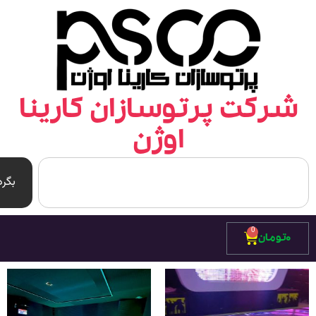
رکت پرتوسازان کارینا
اوژن
بگرد
0
۰
تومان