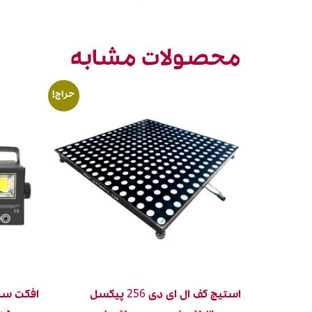
محصولات مشابه
حراج!
استیج کف ال ای دی 256 پیکسل
افکت ساز 4 ک