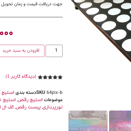
جهت دریافت قیمت و زمان تحویل ب
,۰۰۰
افزودن به سبد خرید
(دیدگاه کاربر
1
)
1
امتیاز
5.00
از 5 امتیاز
64pix-b
SKU
دسته بندی
استیج ک
مشتری
موضوعات
,
استیج رقص
استیج ع
,
,
نورپردازی
پیست رقص
کف ال ا