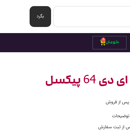
بگرد
0
۰
تومان
استیج کف ال ای دی 64 پیکسل
 پس از فروش
توضیحات