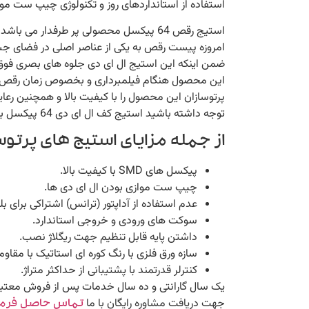
استفاده از استانداردهای روز و تکنولوژی چیپ ست مواز
استیج رقص 64 پیکسل محصولی پر طرفدار می باشد که در باغ ها و تالار های عروسی و سالن های اجتماعات و آمفی تئاتر استفاده می گردد.
امروزه پیست رقص به یکی از عناصر اصلی در فضای جش
ضمن اینکه این استیج ال ای دی جلوه های بصری فوق 
این محصول هنگام فیلمبرداری و بخصوص زمان رقص دو 
پرتوسازان این محصول را با کیفیت بالا و همچنین رعای
توجه داشته باشید استیج کف ال ای دی 64 پیکسل به شکل های متفاوتی تولید می گردد که در قیمت نهایی تاثیر گزار است.
از جمله مزایای استیج های پرتوسا
پیکسل های SMD با کیفیت بالا.
چیپ ست موازی بودن ال ای دی ها.
عدم استفاده از آداپتور (ترانس) اشتراکی برای ب
سوکت های ورودی و خروجی استاندارد.
داشتن پایه قابل تنظیم جهت ریگلاژ نصب.
سازه ورق فلزی با رنگ کوره ای استاتیک با مقاومت
کنترلر قدرتمند با پشتیبانی از حداکثر متراژ.
یک سال گارانتی و ده سال خدمات پس از فروش معتبر
جهت دریافت مشاوره رایگان با ما
تماس حاصل فرما