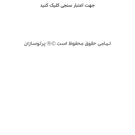
جهت اعتبار سنجی کلیک کنید
تمامی حقوق محفوظ است ©® پرتوسازان