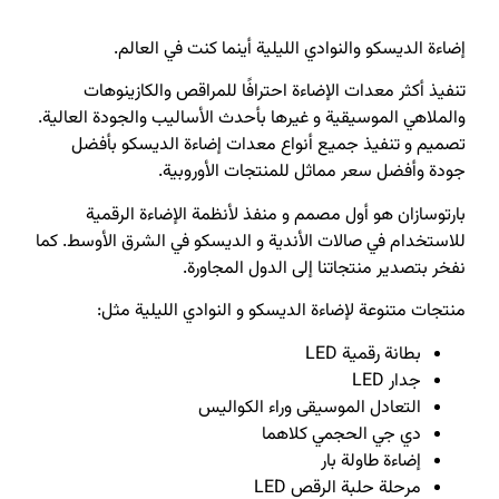
إضاءة الديسكو والنوادي الليلية أينما كنت في العالم.
تنفيذ أكثر معدات الإضاءة احترافًا للمراقص والكازينوهات
والملاهي الموسيقية و غيرها بأحدث الأساليب والجودة العالية.
تصميم و تنفيذ جميع أنواع معدات إضاءة الديسكو بأفضل
جودة وأفضل سعر مماثل للمنتجات الأوروبية.
بارتوسازان هو أول مصمم و منفذ لأنظمة الإضاءة الرقمية
للاستخدام في صالات الأندية و الديسكو في الشرق الأوسط. كما
نفخر بتصدير منتجاتنا إلى الدول المجاورة.
منتجات متنوعة لإضاءة الديسكو و النوادي الليلية مثل:
بطانة رقمية LED
جدار LED
التعادل الموسيقى وراء الكواليس
دي جي الحجمي كلاهما
إضاءة طاولة بار
مرحلة حلبة الرقص LED