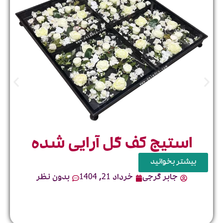
خ
فر
سخ
استیج کف گل آرایی شده
بیشتر بخوانید
جابر گرجی
خرداد 21, 1404
بدون نظر