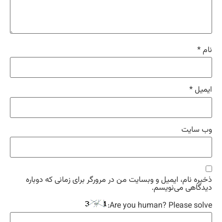
م
*
میل
*
‌ سایت
یره نام، ایمیل و وبسایت من در مرورگر برای زمانی که دوباره
دگاهی می‌نویسم.
Are you human? Please solv