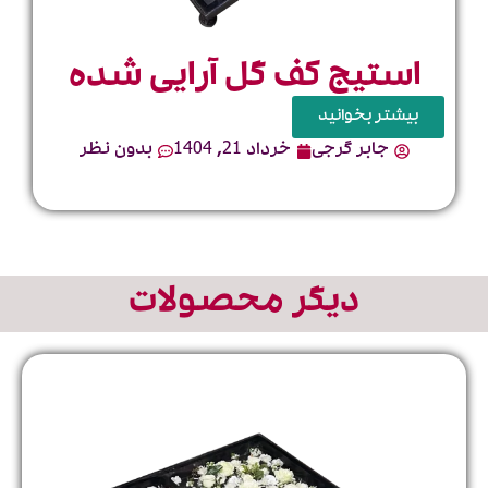
ب
استیج کف گل آرایی شده
بیشتر بخوانید
جابر گرجی
خرداد 21, 1404
بدون نظر
دیگر محصولات