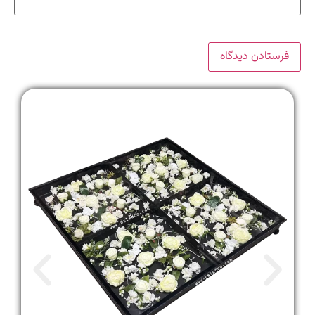
خ
فرو
لیزر